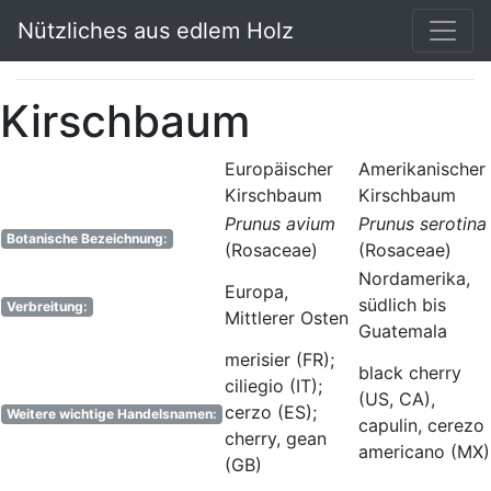
Nützliches aus edlem Holz
Kirschbaum
Europäischer
Amerikanischer
Kirschbaum
Kirschbaum
Prunus avium
Prunus serotina
Botanische Bezeichnung:
(Rosaceae)
(Rosaceae)
Nordamerika,
Europa,
südlich bis
Verbreitung:
Mittlerer Osten
Guatemala
merisier (FR);
black cherry
ciliegio (IT);
(US, CA),
cerzo (ES);
Weitere wichtige Handelsnamen:
capulin, cerezo
cherry, gean
americano (MX)
(GB)