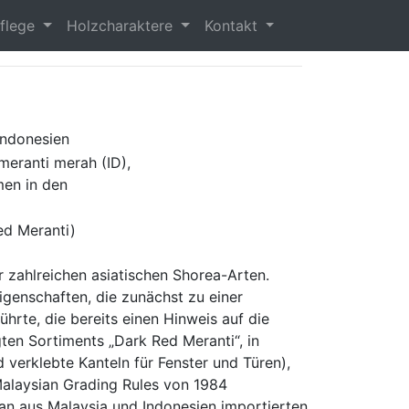
flege
Holzcharaktere
Kontakt
Indonesien
meranti merah (ID),
men in den
ed Meranti)
r zahlreichen asiatischen Shorea-Arten.
igenschaften, die zunächst zu einer
hrte, die bereits einen Hinweis auf die
en Sortiments „Dark Red Meranti“, in
verklebte Kanteln für Fenster und Türen),
Malaysian Grading Rules von 1984
 an aus Malaysia und Indonesien importierten