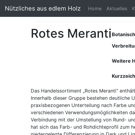
Nützliches aus edlem Holz
Home
Aktuelles
K
Rotes Meranti
Botanisc
Verbreit
Weitere 
Kurzzeic
Das Handelssortiment „Rotes Meranti“ enthält 
Innerhalb dieser Gruppe bestehen deutliche U
praxisbezogenen Unterteilung nach Farbe und 
verschiedenen Verwendungsmöglichkeiten dars
Verbindung mit der Umstellung von Rund- und
hat sich das Farb- und Rohdichteprofil zum h
niedergelegte Differenzierung in Dark und Li