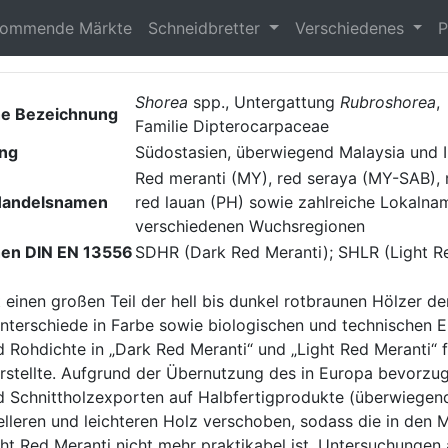
ommende Märkte
Schneidbretter
Verschiedenes
P
Shorea
spp., Untergattung
Rubroshorea
,
he Bezeichnung
Familie Dipterocarpaceae
ung
Südostasien, überwiegend Malaysia und 
Red meranti (MY), red seraya (MY-SAB), 
Handelsnamen
red lauan (PH) sowie zahlreiche Lokalna
verschiedenen Wuchsregionen
hen DIN EN 13556
SDHR (Dark Red Meranti); SHLR (Light R
einen großen Teil der hell bis dunkel rotbraunen Hölzer de
nterschiede in Farbe sowie biologischen und technischen E
Rohdichte in „Dark Red Meranti“ und „Light Red Meranti“ fü
tellte. Aufgrund der Übernutzung des in Europa bevorzugt
 Schnittholzexporten auf Halbfertigprodukte (überwiegend 
elleren und leichteren Holz verschoben, sodass die in den 
ght Red Meranti nicht mehr praktikabel ist. Untersuchungen