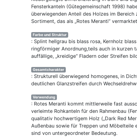
Fensterkanteln (Gütegemeinschaft 1998) hab
überwiegenden Anteil des Holzes im Bereich 
Sortiment, das als „Rotes Meranti“ vermarktet
Farbe und Struktur
: Splint hellgrau bis blass rosa, Kernholz bla
ringförmiger Anordnung,teils auch in kurzen 
auffällige, „kreidige“ Fladern oder Streifen 
Gesamtcharakter
: Strukturell überwiegend homogenes, in Dich
deutlichen Glanzstreifen durch Wechseldrehw
Verwendung
: Rotes Meranti kommt mittlerweile fast auss
verleimte Rohkanteln für den Rahmenbau (Fens
qualitativ hochwertigem Holz („Dark Red Mer
Außenbau sowie für Treppen und Möbelteile 
sind von untergeordneter Bedeutung.