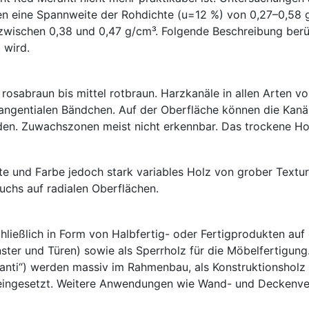
en eine Spannweite der Rohdichte (u=12 %) von 0,27–0,58 
zwischen 0,38 und 0,47 g/cm³. Folgende Beschreibung berüc
 wird.
ss rosabraun bis mittel rotbraun. Harzkanäle in allen Arten 
tangentialen Bändchen. Auf der Oberfläche können die Kanäle
bilden. Zuwachszonen meist nicht erkennbar. Das trockene Ho
te und Farbe jedoch stark variables Holz von grober Textur;
uchs auf radialen Oberflächen.
chließlich in Form von Halbfertig- oder Fertigprodukten au
ter und Türen) sowie als Sperrholz für die Möbelfertigung
anti“) werden massiv im Rahmenbau, als Konstruktionsholz 
eingesetzt. Weitere Anwendungen wie Wand- und Deckenver